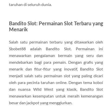
taruhan di seluruh dunia.
Bandito Slot: Permainan Slot Terbaru yang
Menarik
Salah satu permainan terbaru yang ditawarkan oleh
Sbobet88 adalah Bandito Slot. Permainan ini
menawarkan pengalaman bermain yang seru dan
mendebarkan bagi para pemain. Dengan grafis yang
menarik dan fitur-fitur yang inovatif, Bandito Slot
menjadi salah satu permainan slot yang paling dicari
oleh para pecinta taruhan online. Dengan tema koboi
dan nuansa Wild West yang klasik, Bandito Slot
menawarkan kesempatan untuk meraih kemenangan
besar dan jackpot yang menggiurkan.