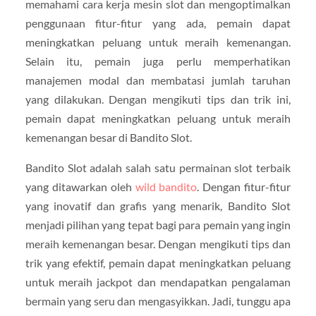
memahami cara kerja mesin slot dan mengoptimalkan
penggunaan fitur-fitur yang ada, pemain dapat
meningkatkan peluang untuk meraih kemenangan.
Selain itu, pemain juga perlu memperhatikan
manajemen modal dan membatasi jumlah taruhan
yang dilakukan. Dengan mengikuti tips dan trik ini,
pemain dapat meningkatkan peluang untuk meraih
kemenangan besar di Bandito Slot.
Bandito Slot adalah salah satu permainan slot terbaik
yang ditawarkan oleh
wild bandito
. Dengan fitur-fitur
yang inovatif dan grafis yang menarik, Bandito Slot
menjadi pilihan yang tepat bagi para pemain yang ingin
meraih kemenangan besar. Dengan mengikuti tips dan
trik yang efektif, pemain dapat meningkatkan peluang
untuk meraih jackpot dan mendapatkan pengalaman
bermain yang seru dan mengasyikkan. Jadi, tunggu apa