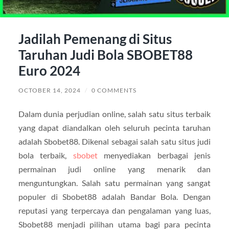
Jadilah Pemenang di Situs
Taruhan Judi Bola SBOBET88
Euro 2024
OCTOBER 14, 2024
/
0 COMMENTS
Dalam dunia perjudian online, salah satu situs terbaik
yang dapat diandalkan oleh seluruh pecinta taruhan
adalah Sbobet88. Dikenal sebagai salah satu situs judi
bola terbaik,
sbobet
menyediakan berbagai jenis
permainan judi online yang menarik dan
menguntungkan. Salah satu permainan yang sangat
populer di Sbobet88 adalah Bandar Bola. Dengan
reputasi yang terpercaya dan pengalaman yang luas,
Sbobet88 menjadi pilihan utama bagi para pecinta