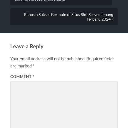
Rahasia Sukses Bermain di Situs Slot Server Jepang
Terbaru 2024 »
Leave a Reply
Your email address will not be published.
Required fields
are marked
*
COMMENT
*