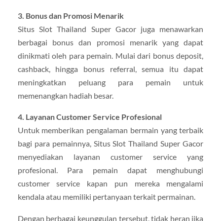
3. Bonus dan Promosi Menarik
Situs Slot Thailand Super Gacor juga menawarkan
berbagai bonus dan promosi menarik yang dapat
dinikmati oleh para pemain. Mulai dari bonus deposit,
cashback, hingga bonus referral, semua itu dapat
meningkatkan peluang para pemain untuk
memenangkan hadiah besar.
4. Layanan Customer Service Profesional
Untuk memberikan pengalaman bermain yang terbaik
bagi para pemainnya, Situs Slot Thailand Super Gacor
menyediakan layanan customer service yang
profesional. Para pemain dapat menghubungi
customer service kapan pun mereka mengalami
kendala atau memiliki pertanyaan terkait permainan.
Dengan berbagai keunggulan tersebut, tidak heran jika