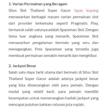
1. Varian Permainan yang Beragam
Situs Slot Thailand Super Gacor
lapas kupang
menawarkan berbagai macam varian permainan slot
dari provider terkemuka seperti Pragmatic Play,
termasuk salah satunya adalah Spaceman Slot. Dengan
tema luar angkasa yang menarik, Spaceman Slot
menawarkan pengalaman bermain yang seru dan
menegangkan. Pola Spaceman yang tersedia juga
membuat permainan semakin menarik dan menghibur.
2. Jackpot Besar
Salah satu daya tarik utama dari bermain di Situs Slot
Thailand Super Gacor adalah adanya jackpot besar
yang bisa dimenangkan oleh para pemain. Dengan
modal yang relatif kecil, para pemain memiliki
kesempatan untuk memenangkan hadiah jackpot yang
mencapai puluhan bahkan ratusan juta rupiah.