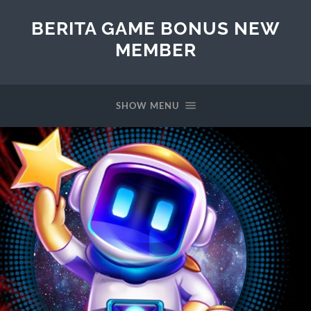
BERITA GAME BONUS NEW
MEMBER
SHOW MENU