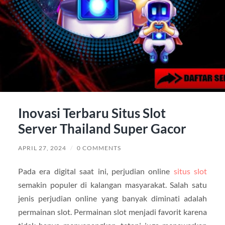
Inovasi Terbaru Situs Slot
Server Thailand Super Gacor
APRIL 27, 2024
/
0 COMMENTS
Pada era digital saat ini, perjudian online
situs slot
semakin populer di kalangan masyarakat. Salah satu
jenis perjudian online yang banyak diminati adalah
permainan slot. Permainan slot menjadi favorit karena