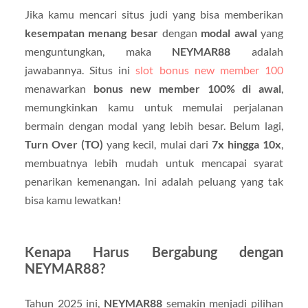
Jika kamu mencari situs judi yang bisa memberikan
kesempatan menang besar
dengan
modal awal
yang
menguntungkan, maka
NEYMAR88
adalah
jawabannya. Situs ini
slot bonus new member 100
menawarkan
bonus new member 100% di awal
,
memungkinkan kamu untuk memulai perjalanan
bermain dengan modal yang lebih besar. Belum lagi,
Turn Over (TO)
yang kecil, mulai dari
7x hingga 10x
,
membuatnya lebih mudah untuk mencapai syarat
penarikan kemenangan. Ini adalah peluang yang tak
bisa kamu lewatkan!
Kenapa Harus Bergabung dengan
NEYMAR88?
Tahun 2025 ini,
NEYMAR88
semakin menjadi pilihan