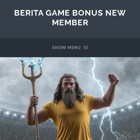
BERITA GAME BONUS NEW
MEMBER
SHOW MENU