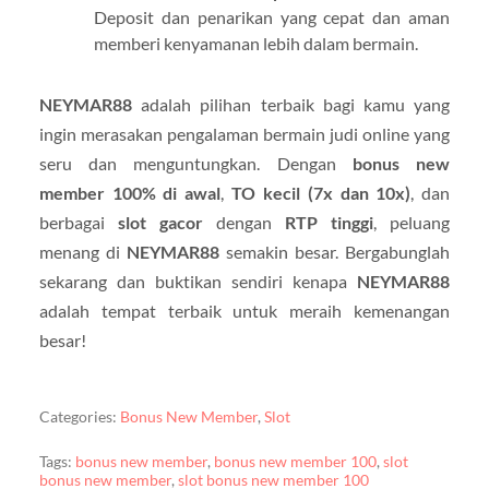
Deposit dan penarikan yang cepat dan aman
memberi kenyamanan lebih dalam bermain.
NEYMAR88
adalah pilihan terbaik bagi kamu yang
ingin merasakan pengalaman bermain judi online yang
seru dan menguntungkan. Dengan
bonus new
member 100% di awal
,
TO kecil (7x dan 10x)
, dan
berbagai
slot gacor
dengan
RTP tinggi
, peluang
menang di
NEYMAR88
semakin besar. Bergabunglah
sekarang dan buktikan sendiri kenapa
NEYMAR88
adalah tempat terbaik untuk meraih kemenangan
besar!
Categories:
Bonus New Member
,
Slot
Tags:
bonus new member
,
bonus new member 100
,
slot
bonus new member
,
slot bonus new member 100