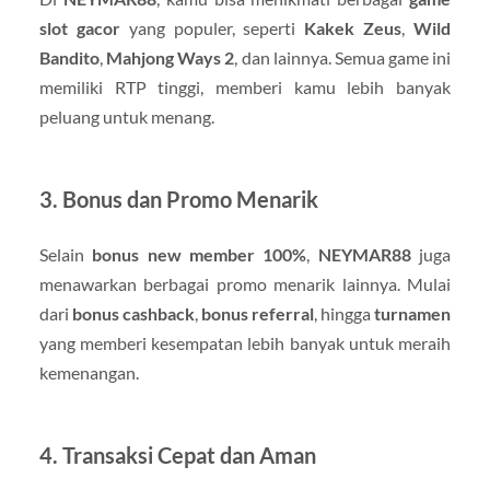
slot gacor
yang populer, seperti
Kakek Zeus
,
Wild
Bandito
,
Mahjong Ways 2
, dan lainnya. Semua game ini
memiliki RTP tinggi, memberi kamu lebih banyak
peluang untuk menang.
3.
Bonus dan Promo Menarik
Selain
bonus new member 100%
,
NEYMAR88
juga
menawarkan berbagai promo menarik lainnya. Mulai
dari
bonus cashback
,
bonus referral
, hingga
turnamen
yang memberi kesempatan lebih banyak untuk meraih
kemenangan.
4.
Transaksi Cepat dan Aman