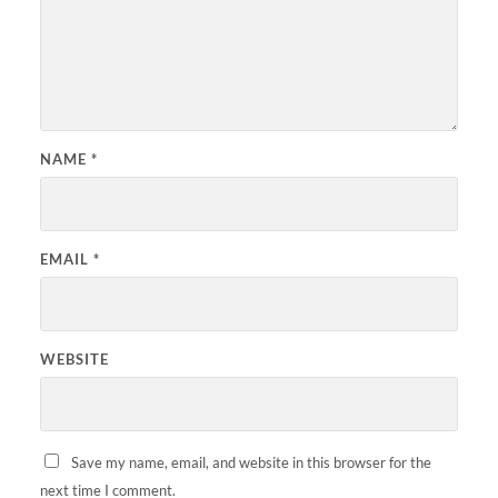
NAME
*
EMAIL
*
WEBSITE
Save my name, email, and website in this browser for the
next time I comment.