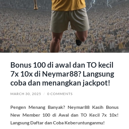
Bonus 100 di awal dan TO kecil
7x 10x di Neymar88? Langsung
coba dan menangkan jackpot!
MARCH 30, 2025
/
0 COMMENTS
Pengen Menang Banyak? Neymar88 Kasih Bonus
New Member 100 di Awal dan TO Kecil 7x 10x!
Langsung Daftar dan Coba Keberuntunganmu!