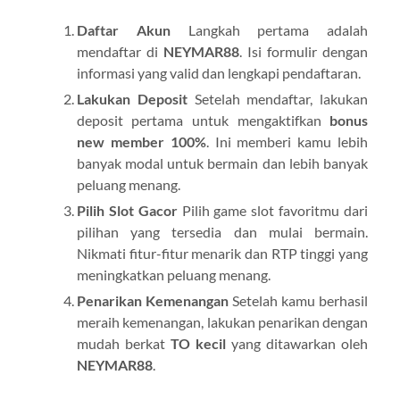
Daftar Akun
Langkah pertama adalah
mendaftar di
NEYMAR88
. Isi formulir dengan
informasi yang valid dan lengkapi pendaftaran.
Lakukan Deposit
Setelah mendaftar, lakukan
deposit pertama untuk mengaktifkan
bonus
new member 100%
. Ini memberi kamu lebih
banyak modal untuk bermain dan lebih banyak
peluang menang.
Pilih Slot Gacor
Pilih game slot favoritmu dari
pilihan yang tersedia dan mulai bermain.
Nikmati fitur-fitur menarik dan RTP tinggi yang
meningkatkan peluang menang.
Penarikan Kemenangan
Setelah kamu berhasil
meraih kemenangan, lakukan penarikan dengan
mudah berkat
TO kecil
yang ditawarkan oleh
NEYMAR88
.