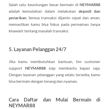
Salah satu keuntungan besar bermain di
NEYMAR88
adalah kemudahan dalam melakukan
deposit dan
penarikan
. Semua transaksi dijamin cepat dan aman,
memastikan kamu bisa fokus pada permainan tanpa
khawatir tentang masalah transaksi.
5.
Layanan Pelanggan 24/7
Jika kamu membutuhkan bantuan, tim customer
support
NEYMAR88
siap membantu kapan saja.
Dengan layanan pelanggan yang selalu tersedia, kamu
bisa bermain dengan tenang dan nyaman.
Cara Daftar dan Mulai Bermain di
NEYMAR88