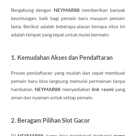
Bergabung dengan
NEYMAR88
memberikan banyak
keuntungan, baik bagi pemain baru maupun pemain
lama. Berikut adalah beberapa alasan kenapa situs ini
adalah tempat yang tepat untuk mulai bermain:
1.
Kemudahan Akses dan Pendaftaran
Proses pendaftaran yang mudah dan cepat membuat
pemain baru bisa langsung memulai permainan tanpa
hambatan.
NEYMAR88
menyediakan
link resmi
yang
aman dan nyaman untuk setiap pemain.
2.
Beragam Pilihan Slot Gacor
Di
NEYMAR88
, kamu bisa menikmati berbagai
game