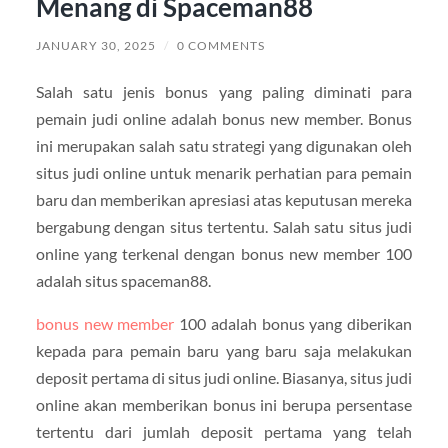
Menang di Spaceman88
JANUARY 30, 2025
/
0 COMMENTS
Salah satu jenis bonus yang paling diminati para
pemain judi online adalah bonus new member. Bonus
ini merupakan salah satu strategi yang digunakan oleh
situs judi online untuk menarik perhatian para pemain
baru dan memberikan apresiasi atas keputusan mereka
bergabung dengan situs tertentu. Salah satu situs judi
online yang terkenal dengan bonus new member 100
adalah situs spaceman88.
bonus new member
100 adalah bonus yang diberikan
kepada para pemain baru yang baru saja melakukan
deposit pertama di situs judi online. Biasanya, situs judi
online akan memberikan bonus ini berupa persentase
tertentu dari jumlah deposit pertama yang telah