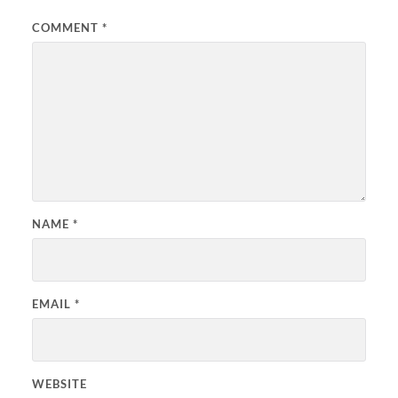
COMMENT
*
NAME
*
EMAIL
*
WEBSITE