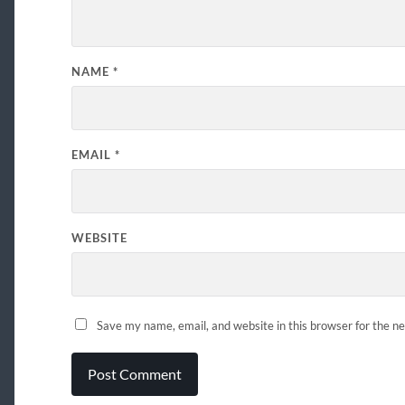
NAME
*
EMAIL
*
WEBSITE
Save my name, email, and website in this browser for the n