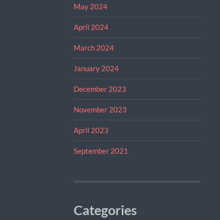
May 2024
April 2024
March 2024
January 2024
December 2023
November 2023
April 2023
September 2021
Categories