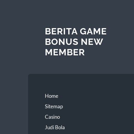
BERITA GAME
BONUS NEW
MEMBER
Home
Sitemap
Casino
Judi Bola