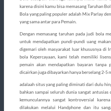
karena disini kamu bisa memasang Taruhan Bol
Bola yang paling populer adalah Mix Parlay d
yang sama antar para Pemain.
Dengan memasang taruhan pada judi bola me
untuk mendapatkan pundi-pundi uang makanya
digemari oleh masyarakat luar khususnya di In
bola Kepercayaan, kami telah memiliki lisen
pemain akan mendapatkan bayaran tanpa p
dicairkan juga dibayarkan hanya berselang 2-5 
adalaah situs yang paling diminati dari dulu hin
bahkan sampai seluruh dunia sangat antusias 
kemunculannya sangat kontroversial kare
dilakukan melalui Handphone dan itu sang