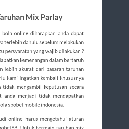
Taruhan Mix Parlay
 bola online diharapkan anda dapat
 terlebih dahulu sebelum melakukan
tu persyaratan yang wajib dilakukan ?
dapatkan kemenangan dalam bertaruh
n lebiih akurat dari pasaran taruhan
rlu kami ingatkan kembali khususnya
a tidak mengambil keputusan secara
t anda menjadi tidak mendapatkan
ola sbobet mobile indonesia.
di online, harus mengetahui aturan
bobet88. Untuk bermain taruhan mix