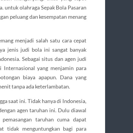
a. untuk olahraga Sepak Bola Pasaran
engan peluang dan kesempatan menang
mang menjadi salah satu cara cepat
 jenis judi bola ini sangat banyak
donesia. Sebagai situs dan agen judi
si Internasional yang menjamin para
otongan biaya apapun. Dana yang
menit tanpa ada keterlambatan.
gga saat ini. Tidak hanya di Indonesia,
dengan agen taruhan ini. Dulu diawal
na pemasangan taruhan cuma dapat
at tidak menguntungkan bagi para