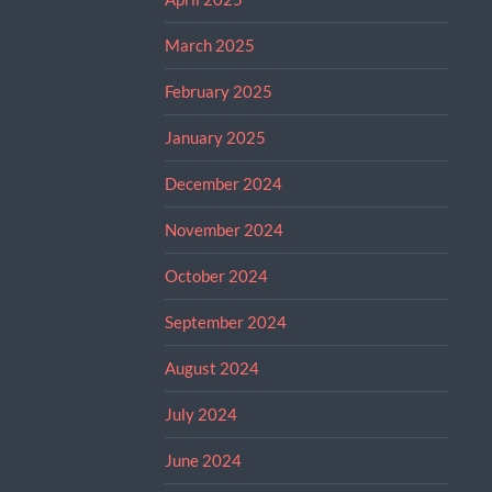
March 2025
February 2025
January 2025
December 2024
November 2024
October 2024
September 2024
August 2024
July 2024
June 2024