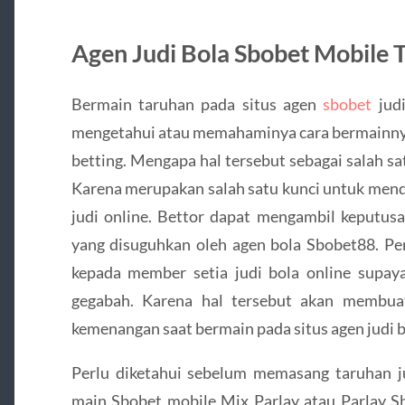
Agen Judi Bola Sbobet Mobile 
Bermain taruhan pada situs agen
sbobet
judi
mengetahui atau memahaminya cara bermainnya
betting. Mengapa hal tersebut sebagai salah sa
Karena merupakan salah satu kunci untuk men
judi online. Bettor dapat mengambil keputusa
yang disuguhkan oleh agen bola Sbobet88. Pe
kepada member setia judi bola online supay
gegabah. Karena hal tersebut akan membua
kemenangan saat bermain pada situs agen judi b
Perlu diketahui sebelum memasang taruhan ju
main Sbobet mobile Mix Parlay atau Parlay S