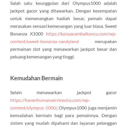
Salah satu keunggulan dari Olympus1000 adalah
jackpot gacor yang ditawarkan. Dengan kesempatan
untuk memenangkan hadiah besar, pemain dapat
merasakan sensasi kemenangan yang luar biasa. Sweet
Bonanza X1000
https://konyacambalkoncu.com/wp-
content/sweet-bonanza-candyland
merupakan
permainan slot yang menawarkan jackpot besar dan
peluang kemenangan yang tinggi.
Kemudahan Bermain
Selain menawarkan jackpot gacor
https://havenhumanservicesinc.com/wp-
content/olympus-1000/
, Olympus1000 juga menjamin
kemudahan bermain bagi para pemainnya. Dengan
sistem yang mudah dipahami dan layanan pelanggan