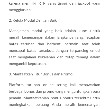
karena memiliki RTP yang tinggi dan jackpot yang
menggiurkan.
2. Kelola Modal Dengan Baik
Manajemen modal yang baik adalah kunci untuk
meraih kemenangan dalam jangka panjang. Tetapkan
batas taruhan dan berhenti bermain saat telah
mencapai batas tersebut. Jangan terpancing emosi
saat mengalami kekalahan dan tetap tenang dalam
mengambil keputusan.
3. Manfaatkan Fitur Bonus dan Promo
Platform taruhan online sering kali menawarkan
berbagai bonus dan promo yang menguntungkan para
pemain. Manfaatkanlah bonus-bonus tersebut untuk
meningkatkan peluang Anda meraih kemenangan.