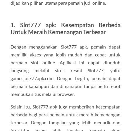
dijadikan pilihan utama para pemain judi online.
1. Slot777 apk: Kesempatan Berbeda
Untuk Meraih Kemenangan Terbesar
Dengan menggunakan Slot777 apk, pemain dapat
memiliki akses yang lebih mudah dan cepat untuk
bermain slot online. Aplikasi ini dapat diunduh
langsung melalui situs resmi Slot777, yaitu
gameslot777apk.com. Dengan begitu, pemain dapat
bermain kapanpun dan dimanapun tanpa perlu repot
membuka situs melalui browser.
Selain itu, Slot777 apk juga memberikan kesempatan
berbeda bagi para pemain untuk meraih kemenangan
terbesar. Dengan tampilan yang lebih menarik dan
fitur-fitur yang lebih lengkap, pemain akan