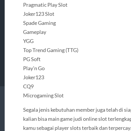
Pragmatic Play Slot
Joker123 Slot
Spade Gaming
Gameplay
YGG
Top Trend Gaming (TTG)
PG Soft
Play’n Go
Joker123
CQ9
Microgaming Slot
Segala jenis kebutuhan member juga telah di sia
kalian bisa main game judi online slot terlengk
kamu sebagai player slots terbaik dan terperca