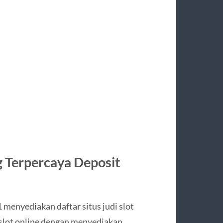
 Terpercaya Deposit
1 menyediakan daftar situs judi slot
i slot online dengan menyediakan