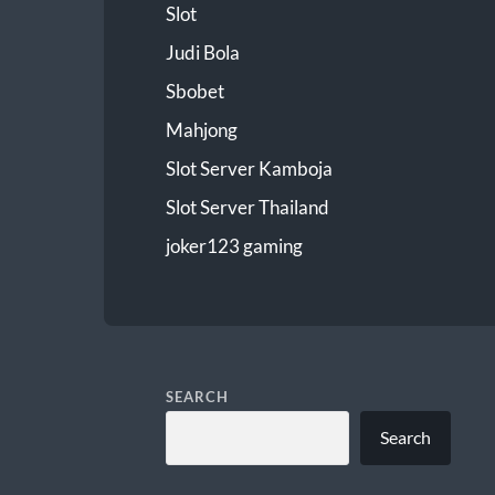
Slot
Judi Bola
Sbobet
Mahjong
Slot Server Kamboja
Slot Server Thailand
joker123 gaming
SEARCH
Search