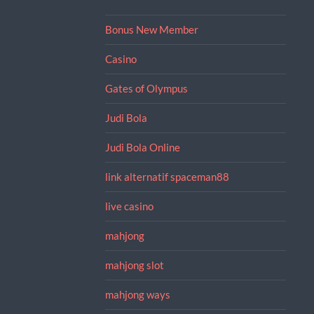
Bonus New Member
Casino
Gates of Olympus
Judi Bola
Judi Bola Online
link alternatif spaceman88
live casino
mahjong
mahjong slot
mahjong ways