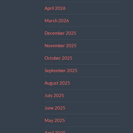
April 2026
March 2026
December 2025
November 2025
October 2025
September 2025
August 2025
July 2025
June 2025
May 2025
April 2025