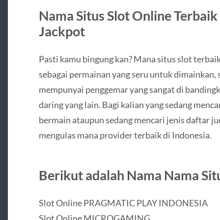
Nama Situs Slot Online Terbaik
Jackpot
Pasti kamu bingung kan? Mana situs slot terbaik
sebagai permainan yang seru untuk dimainkan, s
mempunyai penggemar yang sangat di bandingk
daring yang lain. Bagi kalian yang sedang mencar
bermain ataupun sedang mencari jenis daftar jud
mengulas mana provider terbaik di Indonesia.
Berikut adalah Nama Nama Situ
Slot Online PRAGMATIC PLAY INDONESIA
Slot Online MICROGAMING