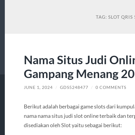
TAG:
SLOT QRIS 
Nama Situs Judi Onli
Gampang Menang 2
JUNE 1, 2024
/
GDS5248477
/
0 COMMENTS
Berikut adalah berbagai game slots dari kumpu
nama nama situs judi slot online terbaik dan te
disediakan oleh Slot yaitu sebagai berikut: