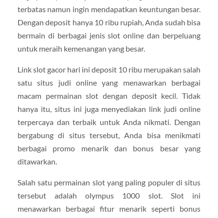
terbatas namun ingin mendapatkan keuntungan besar.
Dengan deposit hanya 10 ribu rupiah, Anda sudah bisa
bermain di berbagai jenis slot online dan berpeluang
untuk meraih kemenangan yang besar.
Link slot gacor hari ini deposit 10 ribu merupakan salah
satu situs judi online yang menawarkan berbagai
macam permainan slot dengan deposit kecil. Tidak
hanya itu, situs ini juga menyediakan link judi online
terpercaya dan terbaik untuk Anda nikmati. Dengan
bergabung di situs tersebut, Anda bisa menikmati
berbagai promo menarik dan bonus besar yang
ditawarkan.
Salah satu permainan slot yang paling populer di situs
tersebut adalah olympus 1000 slot. Slot ini
menawarkan berbagai fitur menarik seperti bonus