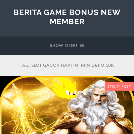
BERITA GAME BONUS NEW
MEMBER
SHOW MENU
TAG:
SLOT GACOR HARI INI MIN DEPO 10K
STICKY POST