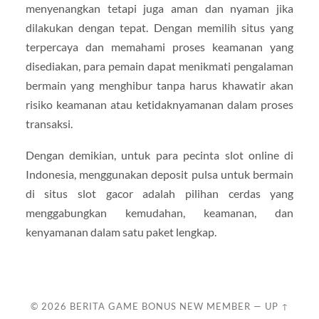
menyenangkan tetapi juga aman dan nyaman jika
dilakukan dengan tepat. Dengan memilih situs yang
terpercaya dan memahami proses keamanan yang
disediakan, para pemain dapat menikmati pengalaman
bermain yang menghibur tanpa harus khawatir akan
risiko keamanan atau ketidaknyamanan dalam proses
transaksi.
Dengan demikian, untuk para pecinta slot online di
Indonesia, menggunakan deposit pulsa untuk bermain
di situs slot gacor adalah pilihan cerdas yang
menggabungkan kemudahan, keamanan, dan
kenyamanan dalam satu paket lengkap.
© 2026
BERITA GAME BONUS NEW MEMBER
—
UP ↑