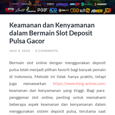
Keamanan dan Kenyamanan
dalam Bermain Slot Deposit
Pulsa Gacor
JULY 4, 2024
/
0 COMMENTS
Bermain slot online dengan menggunakan deposit
pulsa telah menjadi pilihan favorit bagi banyak pemain
di Indonesia. Metode ini tidak hanya praktis, tetapi
juga menawarkan
https://www.king-anime.com/
keamanan dan kenyamanan yang tinggi. Bagi para
penggemar slot online, penting untuk memahami
beberapa aspek keamanan dan kenyamanan dalam
menggunakan sistem deposit pulsa, terutama saat