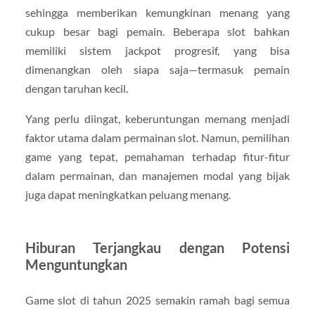
sehingga memberikan kemungkinan menang yang
cukup besar bagi pemain. Beberapa slot bahkan
memiliki sistem jackpot progresif, yang bisa
dimenangkan oleh siapa saja—termasuk pemain
dengan taruhan kecil.
Yang perlu diingat, keberuntungan memang menjadi
faktor utama dalam permainan slot. Namun, pemilihan
game yang tepat, pemahaman terhadap fitur-fitur
dalam permainan, dan manajemen modal yang bijak
juga dapat meningkatkan peluang menang.
Hiburan Terjangkau dengan Potensi
Menguntungkan
Game slot di tahun 2025 semakin ramah bagi semua