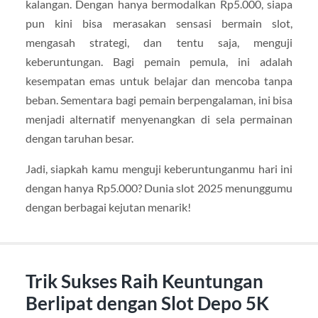
kalangan. Dengan hanya bermodalkan Rp5.000, siapa
pun kini bisa merasakan sensasi bermain slot,
mengasah strategi, dan tentu saja, menguji
keberuntungan. Bagi pemain pemula, ini adalah
kesempatan emas untuk belajar dan mencoba tanpa
beban. Sementara bagi pemain berpengalaman, ini bisa
menjadi alternatif menyenangkan di sela permainan
dengan taruhan besar.
Jadi, siapkah kamu menguji keberuntunganmu hari ini
dengan hanya Rp5.000? Dunia slot 2025 menunggumu
dengan berbagai kejutan menarik!
Trik Sukses Raih Keuntungan
Berlipat dengan Slot Depo 5K