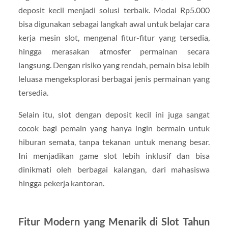
deposit kecil menjadi solusi terbaik. Modal Rp5.000
bisa digunakan sebagai langkah awal untuk belajar cara
kerja mesin slot, mengenal fitur-fitur yang tersedia,
hingga merasakan atmosfer permainan secara
langsung. Dengan risiko yang rendah, pemain bisa lebih
leluasa mengeksplorasi berbagai jenis permainan yang
tersedia.
Selain itu, slot dengan deposit kecil ini juga sangat
cocok bagi pemain yang hanya ingin bermain untuk
hiburan semata, tanpa tekanan untuk menang besar.
Ini menjadikan game slot lebih inklusif dan bisa
dinikmati oleh berbagai kalangan, dari mahasiswa
hingga pekerja kantoran.
Fitur Modern yang Menarik di Slot Tahun