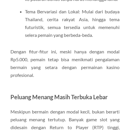
Tema Bervariasi dan Lokal: Mulai dari budaya
Thailand, cerita rakyat Asia, hingga tema
futuristik, semua tersedia untuk memenuhi
selera pemain yang berbeda-beda.
Dengan fitur-fitur ini, meski hanya dengan modal
Rp5.000, pemain tetap bisa menikmati pengalaman
bermain yang setara dengan permainan kasino
profesional.
Peluang Menang Masih Terbuka Lebar
Meskipun bermain dengan modal kecil, bukan berarti
peluang menang tertutup. Banyak game slot yang
didesain dengan Return to Player (RTP) tinggi,