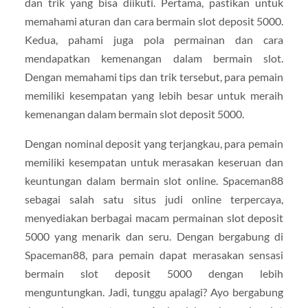
dan trik yang bisa diikuti. Pertama, pastikan untuk
memahami aturan dan cara bermain slot deposit 5000.
Kedua, pahami juga pola permainan dan cara
mendapatkan kemenangan dalam bermain slot.
Dengan memahami tips dan trik tersebut, para pemain
memiliki kesempatan yang lebih besar untuk meraih
kemenangan dalam bermain slot deposit 5000.
Dengan nominal deposit yang terjangkau, para pemain
memiliki kesempatan untuk merasakan keseruan dan
keuntungan dalam bermain slot online. Spaceman88
sebagai salah satu situs judi online terpercaya,
menyediakan berbagai macam permainan slot deposit
5000 yang menarik dan seru. Dengan bergabung di
Spaceman88, para pemain dapat merasakan sensasi
bermain slot deposit 5000 dengan lebih
menguntungkan. Jadi, tunggu apalagi? Ayo bergabung