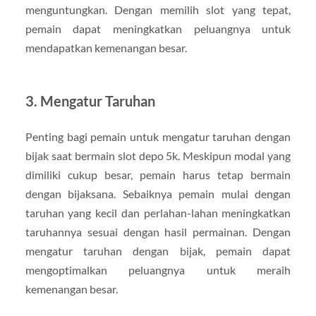
menguntungkan. Dengan memilih slot yang tepat,
pemain dapat meningkatkan peluangnya untuk
mendapatkan kemenangan besar.
3. Mengatur Taruhan
Penting bagi pemain untuk mengatur taruhan dengan
bijak saat bermain slot depo 5k. Meskipun modal yang
dimiliki cukup besar, pemain harus tetap bermain
dengan bijaksana. Sebaiknya pemain mulai dengan
taruhan yang kecil dan perlahan-lahan meningkatkan
taruhannya sesuai dengan hasil permainan. Dengan
mengatur taruhan dengan bijak, pemain dapat
mengoptimalkan peluangnya untuk meraih
kemenangan besar.