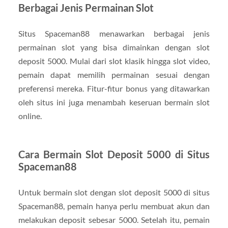
Berbagai Jenis Permainan Slot
Situs Spaceman88 menawarkan berbagai jenis
permainan slot yang bisa dimainkan dengan slot
deposit 5000. Mulai dari slot klasik hingga slot video,
pemain dapat memilih permainan sesuai dengan
preferensi mereka. Fitur-fitur bonus yang ditawarkan
oleh situs ini juga menambah keseruan bermain slot
online.
Cara Bermain Slot Deposit 5000 di Situs
Spaceman88
Untuk bermain slot dengan slot deposit 5000 di situs
Spaceman88, pemain hanya perlu membuat akun dan
melakukan deposit sebesar 5000. Setelah itu, pemain