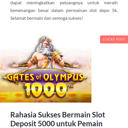
dapat meningkatkan peluangnya untuk meraih
kemenangan besar dalam permainan slot depo 5k.
Selamat bermain dan semoga sukses!
STICKY POST
Rahasia Sukses Bermain Slot
Deposit 5000 untuk Pemain