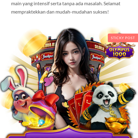
main yang intensif serta tanpa ada masalah. Selamat
mempraktekkan dan mudah-mudahan sukses!
STICKY POST