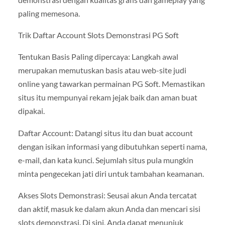
paling memesona.
Trik Daftar Account Slots Demonstrasi PG Soft
Tentukan Basis Paling dipercaya: Langkah awal
merupakan memutuskan basis atau web-site judi
online yang tawarkan permainan PG Soft. Memastikan
situs itu mempunyai rekam jejak baik dan aman buat
dipakai.
Daftar Account: Datangi situs itu dan buat account
dengan isikan informasi yang dibutuhkan seperti nama,
e-mail, dan kata kunci. Sejumlah situs pula mungkin
minta pengecekan jati diri untuk tambahan keamanan.
Akses Slots Demonstrasi: Seusai akun Anda tercatat
dan aktif, masuk ke dalam akun Anda dan mencari sisi
slots demonstrasi. Di sini, Anda dapat menunjuk