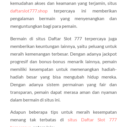
kemudahan akses dan keamanan yang terjamin, situs
daftarslot777.shop
terpercaya ini memberikan
pengalaman bermain yang menyenangkan dan
menguntungkan bagi para pemain.
Bermain di situs Daftar Slot 777 terpercaya juga
memberikan keuntungan lainnya, yaitu peluang untuk
meraih kemenangan terbesar. Dengan adanya jackpot
progresif dan bonus-bonus menarik lainnya, pemain
memiliki kesempatan untuk memenangkan hadiah-
hadiah besar yang bisa mengubah hidup mereka.
Dengan adanya sistem permainan yang fair dan
transparan, pemain dapat merasa aman dan nyaman
dalam bermain di situs ini.
Adapun beberapa tips untuk meraih kesempatan
menang tak terbatas di
situs Daftar Slot 777