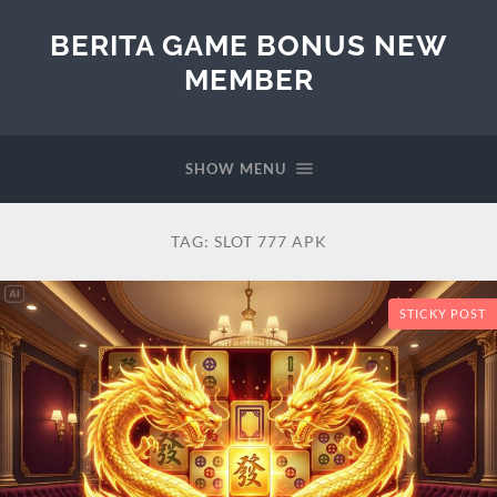
BERITA GAME BONUS NEW
MEMBER
SHOW MENU
TAG:
SLOT 777 APK
STICKY POST