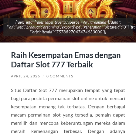
{"aigc_info":{"aigc_label_type":0,"source_info":"dreamina"},"data":
{"os":"web","product":"dreamina","exportType":"generation","pictureId":"0"},"tra
{"originItemId":"7578897047474933000"}}
Raih Kesempatan Emas dengan
Daftar Slot 777 Terbaik
APRIL 24, 2026
/
0 COMMENTS
Situs Daftar Slot 777 merupakan tempat yang tepat
bagi para pecinta permainan slot online untuk mencari
kesempatan menang tak terbatas. Dengan berbagai
macam permainan slot yang tersedia, pemain dapat
memilih dan mencoba keberuntungan mereka dalam
meraih kemenangan terbesar. Dengan adanya