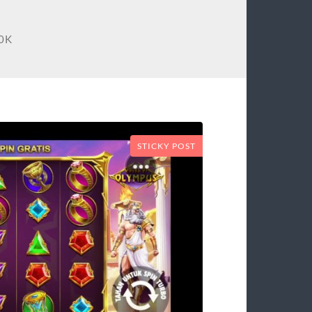
0K
STICKY POST