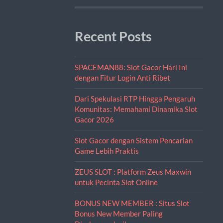
Recent Posts
SPACEMAN88: Slot Gacor Hari Ini
dengan Fitur Login Anti Ribet
Dari Spekulasi RTP Hingga Pengaruh
Komunitas: Memahami Dinamika Slot
Gacor 2026
Slot Gacor dengan Sistem Pencarian
Game Lebih Praktis
ZEUS SLOT : Platform Zeus Maxwin
untuk Pecinta Slot Online
BONUS NEW MEMBER : Situs Slot
Bonus New Member Paling