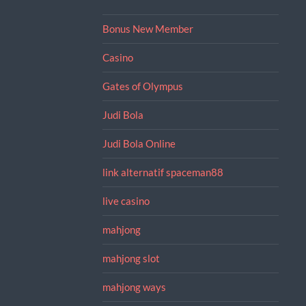
Bonus New Member
Casino
Gates of Olympus
Judi Bola
Judi Bola Online
link alternatif spaceman88
live casino
mahjong
mahjong slot
mahjong ways