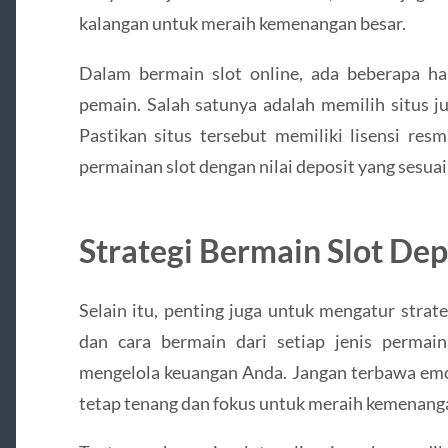
kalangan untuk meraih kemenangan besar.
Dalam bermain slot online, ada beberapa hal
pemain. Salah satunya adalah memilih situs j
Pastikan situs tersebut memiliki lisensi re
permainan slot dengan nilai deposit yang sesua
Strategi Bermain Slot De
Selain itu, penting juga untuk mengatur strat
dan cara bermain dari setiap jenis permaina
mengelola keuangan Anda. Jangan terbawa emo
tetap tenang dan fokus untuk meraih kemenang