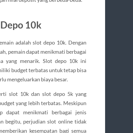
 Depo 10k
pemain adalah slot depo 10k. Dengan
iah, pemain dapat menikmati berbagai
a yang menarik. Slot depo 10k ini
iki budget terbatas untuk tetap bisa
rlu mengeluarkan biaya besar.
erti slot 10k dan slot depo 5k yang
budget yang lebih terbatas. Meskipun
ap dapat menikmati berbagai jenis
 begitu, perjudian slot online tidak
 memberikan kesempatan bagi semua