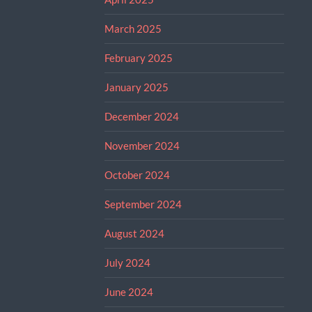
March 2025
February 2025
January 2025
December 2024
November 2024
October 2024
September 2024
August 2024
July 2024
June 2024