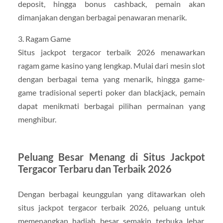
deposit, hingga bonus cashback, pemain akan
dimanjakan dengan berbagai penawaran menarik.
3. Ragam Game
Situs jackpot tergacor terbaik 2026 menawarkan
ragam game kasino yang lengkap. Mulai dari mesin slot
dengan berbagai tema yang menarik, hingga game-
game tradisional seperti poker dan blackjack, pemain
dapat menikmati berbagai pilihan permainan yang
menghibur.
Peluang Besar Menang di Situs Jackpot
Tergacor Terbaru dan Terbaik 2026
Dengan berbagai keunggulan yang ditawarkan oleh
situs jackpot tergacor terbaik 2026, peluang untuk
memenangkan hadiah besar semakin terbuka lebar.