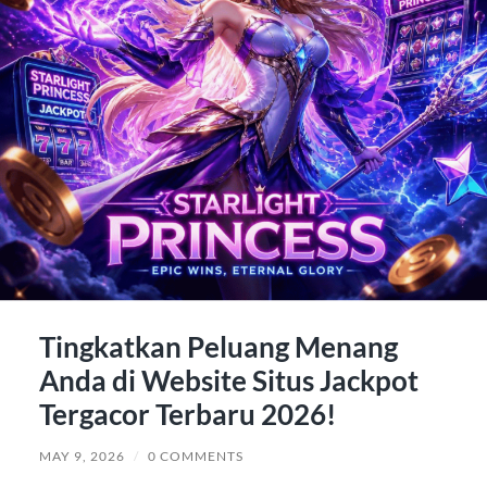
Tingkatkan Peluang Menang
Anda di Website Situs Jackpot
Tergacor Terbaru 2026!
MAY 9, 2026
/
0 COMMENTS