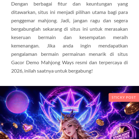
Dengan berbagai fitur dan keuntungan yang
ditawarkan, situs ini menjadi pilihan utama bagi para
penggemar mahjong. Jadi, jangan ragu dan segera
bergabunglah sekarang di situs ini untuk merasakan
keseruan bermain dan kesempatan meraih
kemenangan. Jika anda ingin mendapatkan
pengalaman bermain permainan menarik di situs
Gacor Demo Mahjong Ways resmi dan terpercaya di
2026, inilah saatnya untuk bergabung!
STICKY POST