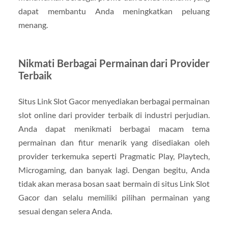
dapat membantu Anda meningkatkan peluang
menang.
Nikmati Berbagai Permainan dari Provider
Terbaik
Situs Link Slot Gacor menyediakan berbagai permainan
slot online dari provider terbaik di industri perjudian.
Anda dapat menikmati berbagai macam tema
permainan dan fitur menarik yang disediakan oleh
provider terkemuka seperti Pragmatic Play, Playtech,
Microgaming, dan banyak lagi. Dengan begitu, Anda
tidak akan merasa bosan saat bermain di situs Link Slot
Gacor dan selalu memiliki pilihan permainan yang
sesuai dengan selera Anda.