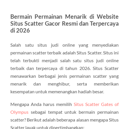
Bermain Permainan Menarik di Website
Situs Scatter Gacor Resmi dan Terpercaya
di 2026
Salah satu situs judi online yang menyediakan
permainan scatter terbaik adalah Situs Scatter. Situs ini
telah terbukti menjadi salah satu situs judi online
terbaik dan terpercaya di tahun 2026. Situs Scatter
menawarkan berbagai jenis permainan scatter yang
menarik dan menghibur, serta memberikan
kesempatan untuk memenangkan hadiah besar.
Mengapa Anda harus memilih
Situs Scatter Gates of
Olympus
sebagai tempat untuk bermain permainan
scatter? Berikut adalah beberapa alasan mengapa Situs
Scatter layak untuk dipertimbangkan: