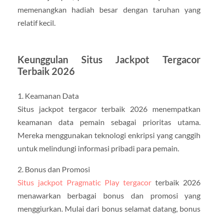
memenangkan hadiah besar dengan taruhan yang
relatif kecil.
Keunggulan Situs Jackpot Tergacor
Terbaik 2026
1. Keamanan Data
Situs jackpot tergacor terbaik 2026 menempatkan
keamanan data pemain sebagai prioritas utama.
Mereka menggunakan teknologi enkripsi yang canggih
untuk melindungi informasi pribadi para pemain.
2. Bonus dan Promosi
Situs jackpot Pragmatic Play tergacor
terbaik 2026
menawarkan berbagai bonus dan promosi yang
menggiurkan. Mulai dari bonus selamat datang, bonus