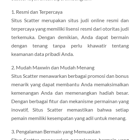
1. Resmi dan Terpercaya
Situs Scatter merupakan situs judi online resmi dan
terpercaya yang memiliki lisensi resmi dari otoritas judi
terkemuka. Dengan demikian, Anda dapat bermain
dengan tenang tanpa perlu khawatir tentang
keamanan data pribadi Anda.
2. Mudah Maxwin dan Mudah Menang
Situs Scatter menawarkan berbagai promosi dan bonus
menarik yang dapat membantu Anda memaksimalkan
kemenangan Anda dan memenangkan hadiah besar.
Dengan berbagai fitur dan mekanisme permainan yang
inovatif, Situs Scatter memastikan bahwa setiap
pemain memiliki kesempatan yang adil untuk menang.
3. Pengalaman Bermain yang Memuaskan
Situs Scatter menawarkan pengalaman bermain yang