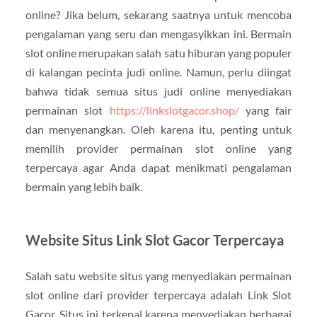
online? Jika belum, sekarang saatnya untuk mencoba
pengalaman yang seru dan mengasyikkan ini. Bermain
slot online merupakan salah satu hiburan yang populer
di kalangan pecinta judi online. Namun, perlu diingat
bahwa tidak semua situs judi online menyediakan
permainan slot
https://linkslotgacor.shop/
yang fair
dan menyenangkan. Oleh karena itu, penting untuk
memilih provider permainan slot online yang
terpercaya agar Anda dapat menikmati pengalaman
bermain yang lebih baik.
Website Situs Link Slot Gacor Terpercaya
Salah satu website situs yang menyediakan permainan
slot online dari provider terpercaya adalah Link Slot
Gacor. Situs ini terkenal karena menyediakan berbagai