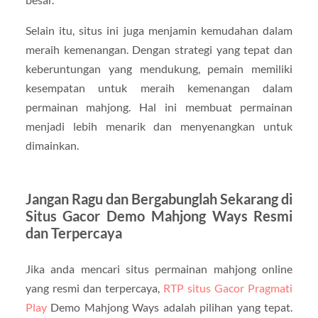
Selain itu, situs ini juga menjamin kemudahan dalam
meraih kemenangan. Dengan strategi yang tepat dan
keberuntungan yang mendukung, pemain memiliki
kesempatan untuk meraih kemenangan dalam
permainan mahjong. Hal ini membuat permainan
menjadi lebih menarik dan menyenangkan untuk
dimainkan.
Jangan Ragu dan Bergabunglah Sekarang di
Situs Gacor Demo Mahjong Ways Resmi
dan Terpercaya
Jika anda mencari situs permainan mahjong online
yang resmi dan terpercaya,
RTP situs Gacor Pragmati
Play
Demo Mahjong Ways adalah pilihan yang tepat.