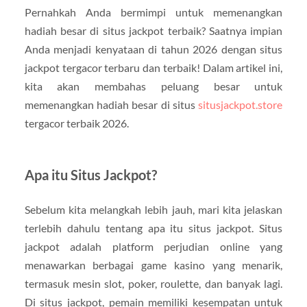
Pernahkah Anda bermimpi untuk memenangkan
hadiah besar di situs jackpot terbaik? Saatnya impian
Anda menjadi kenyataan di tahun 2026 dengan situs
jackpot tergacor terbaru dan terbaik! Dalam artikel ini,
kita akan membahas peluang besar untuk
memenangkan hadiah besar di situs
situsjackpot.store
tergacor terbaik 2026.
Apa itu Situs Jackpot?
Sebelum kita melangkah lebih jauh, mari kita jelaskan
terlebih dahulu tentang apa itu situs jackpot. Situs
jackpot adalah platform perjudian online yang
menawarkan berbagai game kasino yang menarik,
termasuk mesin slot, poker, roulette, dan banyak lagi.
Di situs jackpot, pemain memiliki kesempatan untuk