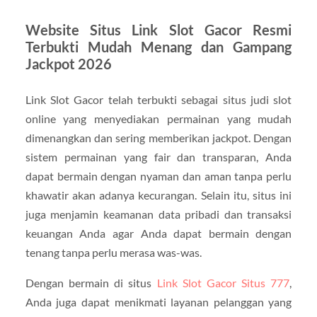
Website Situs Link Slot Gacor Resmi
Terbukti Mudah Menang dan Gampang
Jackpot 2026
Link Slot Gacor telah terbukti sebagai situs judi slot
online yang menyediakan permainan yang mudah
dimenangkan dan sering memberikan jackpot. Dengan
sistem permainan yang fair dan transparan, Anda
dapat bermain dengan nyaman dan aman tanpa perlu
khawatir akan adanya kecurangan. Selain itu, situs ini
juga menjamin keamanan data pribadi dan transaksi
keuangan Anda agar Anda dapat bermain dengan
tenang tanpa perlu merasa was-was.
Dengan bermain di situs
Link Slot Gacor Situs 777
,
Anda juga dapat menikmati layanan pelanggan yang