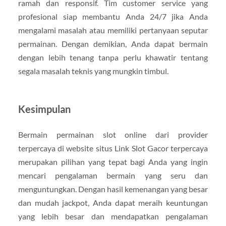
ramah dan responsif. Tim customer service yang
profesional siap membantu Anda 24/7 jika Anda
mengalami masalah atau memiliki pertanyaan seputar
permainan. Dengan demikian, Anda dapat bermain
dengan lebih tenang tanpa perlu khawatir tentang
segala masalah teknis yang mungkin timbul.
Kesimpulan
Bermain permainan slot online dari provider
terpercaya di website situs Link Slot Gacor terpercaya
merupakan pilihan yang tepat bagi Anda yang ingin
mencari pengalaman bermain yang seru dan
menguntungkan. Dengan hasil kemenangan yang besar
dan mudah jackpot, Anda dapat meraih keuntungan
yang lebih besar dan mendapatkan pengalaman