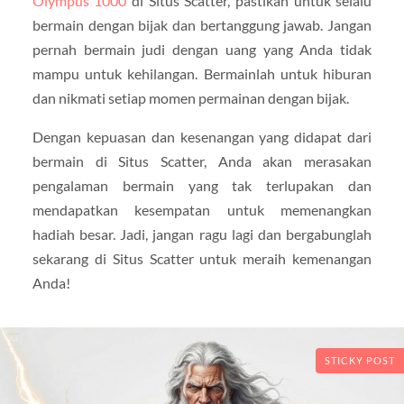
Olympus 1000
di Situs Scatter, pastikan untuk selalu
bermain dengan bijak dan bertanggung jawab. Jangan
pernah bermain judi dengan uang yang Anda tidak
mampu untuk kehilangan. Bermainlah untuk hiburan
dan nikmati setiap momen permainan dengan bijak.
Dengan kepuasan dan kesenangan yang didapat dari
bermain di Situs Scatter, Anda akan merasakan
pengalaman bermain yang tak terlupakan dan
mendapatkan kesempatan untuk memenangkan
hadiah besar. Jadi, jangan ragu lagi dan bergabunglah
sekarang di Situs Scatter untuk meraih kemenangan
Anda!
STICKY POST