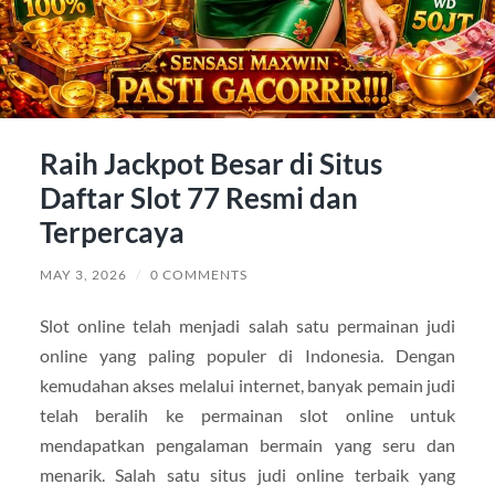
Raih Jackpot Besar di Situs
Daftar Slot 77 Resmi dan
Terpercaya
MAY 3, 2026
/
0 COMMENTS
Slot online telah menjadi salah satu permainan judi
online yang paling populer di Indonesia. Dengan
kemudahan akses melalui internet, banyak pemain judi
telah beralih ke permainan slot online untuk
mendapatkan pengalaman bermain yang seru dan
menarik. Salah satu situs judi online terbaik yang