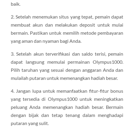
baik.
2. Setelah menemukan situs yang tepat, pemain dapat
membuat akun dan melakukan deposit untuk mulai
bermain. Pastikan untuk memilih metode pembayaran
yang aman dan nyaman bagi Anda.
3. Setelah akun terverifikasi dan saldo terisi, pemain
dapat langsung memulai permainan Olympus1000.
Pilih taruhan yang sesuai dengan anggaran Anda dan
mulailah putaran untuk memenangkan hadiah besar.
4. Jangan lupa untuk memanfaatkan fitur-fitur bonus
yang tersedia di Olympus1000 untuk meningkatkan
peluang Anda memenangkan hadiah besar. Bermain
dengan bijak dan tetap tenang dalam menghadapi
putaran yang sulit.