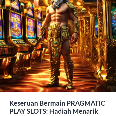
Keseruan Bermain PRAGMATIC
PLAY SLOTS: Hadiah Menarik