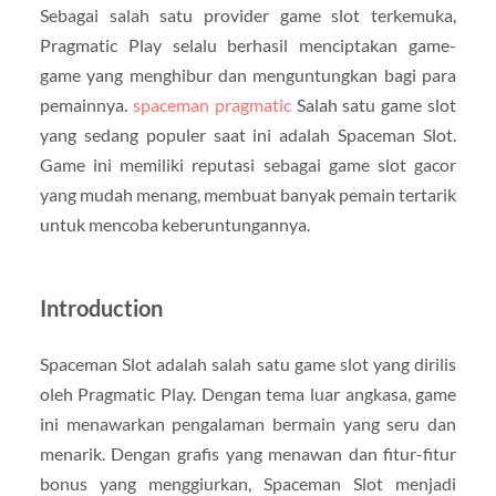
Sebagai salah satu provider game slot terkemuka,
Pragmatic Play selalu berhasil menciptakan game-
game yang menghibur dan menguntungkan bagi para
pemainnya.
spaceman pragmatic
Salah satu game slot
yang sedang populer saat ini adalah Spaceman Slot.
Game ini memiliki reputasi sebagai game slot gacor
yang mudah menang, membuat banyak pemain tertarik
untuk mencoba keberuntungannya.
Introduction
Spaceman Slot adalah salah satu game slot yang dirilis
oleh Pragmatic Play. Dengan tema luar angkasa, game
ini menawarkan pengalaman bermain yang seru dan
menarik. Dengan grafis yang menawan dan fitur-fitur
bonus yang menggiurkan, Spaceman Slot menjadi