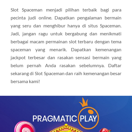
Slot Spaceman menjadi pilihan terbaik bagi para
pecinta judi online. Dapatkan pengalaman bermain
yang seru dan menghibur hanya di situs Spaceman.
Jadi, jangan ragu untuk bergabung dan menikmati
berbagai macam permainan slot terbaru dengan tema
spaceman yang menarik. Dapatkan kemenangan
jackpot terbesar dan rasakan sensasi bermain yang
belum pernah Anda rasakan sebelumnya. Daftar
sekarang di Slot Spaceman dan raih kemenangan besar
bersama kami!