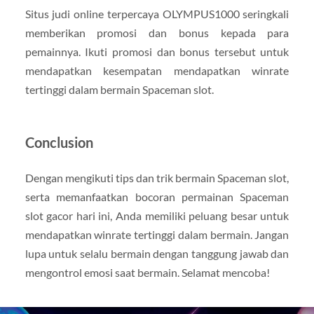
Situs judi online terpercaya OLYMPUS1000 seringkali
memberikan promosi dan bonus kepada para
pemainnya. Ikuti promosi dan bonus tersebut untuk
mendapatkan kesempatan mendapatkan winrate
tertinggi dalam bermain Spaceman slot.
Conclusion
Dengan mengikuti tips dan trik bermain Spaceman slot,
serta memanfaatkan bocoran permainan Spaceman
slot gacor hari ini, Anda memiliki peluang besar untuk
mendapatkan winrate tertinggi dalam bermain. Jangan
lupa untuk selalu bermain dengan tanggung jawab dan
mengontrol emosi saat bermain. Selamat mencoba!