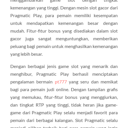
kemenangan yang tinggi. Dengan mesin slot gacor dari
Pragmatic Play, para pemain memiliki kesempatan
untuk mendapatkan kemenangan besar dengan
mudah. Fitur-fitur bonus yang disediakan dalam slot
gacor juga sangat menguntungkan, memberikan
peluang bagi pemain untuk menghasilkan kemenangan
yang lebih besar.
Dengan berbagai jenis game slot yang menarik dan
menghibur, Pragmatic Play berhasil menciptakan
pengalaman bermain
pt777
yang seru dan memikat
bagi para pemain judi online. Dengan tampilan grafis
yang memukau, fitur-fitur bonus yang menggiurkan,
dan tingkat RTP yang tinggi, tidak heran jika game-
game dari Pragmatic Play selalu menjadi favorit para
pemain dari berbagai kalangan. Slot Pragmatic selalu
menjadi pilihan terbaik bagi para pemain yang ingin