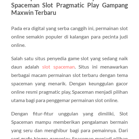
Spaceman Slot Pragmatic Play Gampang
Maxwin Terbaru
Pada era digital yang serba canggih ini, permainan slot
online semakin populer di kalangan para pecinta judi
online.
Salah satu situs penyedia game slot yang sedang naik
daun adalah
slot spaceman
. Situs ini menawarkan
berbagai macam permainan slot terbaru dengan tema
spaceman yang menarik. Dengan keunggulan gacor
online resmi pragmatic play, Spaceman menjadi pilihan
utama bagi para penggemar permainan slot online.
Dengan fitur-fitur unggulan yang dimiliki, Slot
Spaceman mampu memberikan pengalaman bermain
yang seru dan menghibur bagi para pemainnya. Dari
segi grafis hingga gameplay, Spaceman menjadi pilihan