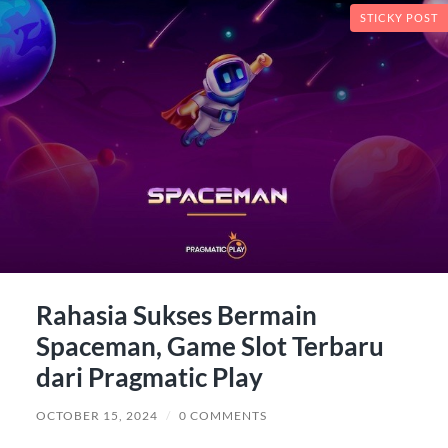
STICKY POST
Rahasia Sukses Bermain
Spaceman, Game Slot Terbaru
dari Pragmatic Play
OCTOBER 15, 2024
/
0 COMMENTS