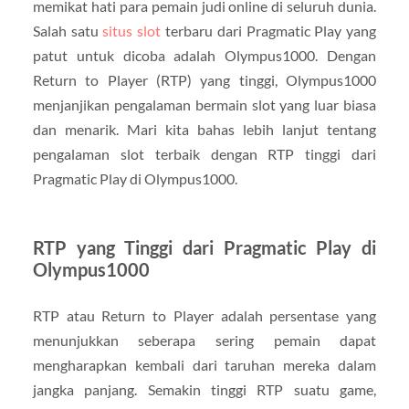
memikat hati para pemain judi online di seluruh dunia.
Salah satu
situs slot
terbaru dari Pragmatic Play yang
patut untuk dicoba adalah Olympus1000. Dengan
Return to Player (RTP) yang tinggi, Olympus1000
menjanjikan pengalaman bermain slot yang luar biasa
dan menarik. Mari kita bahas lebih lanjut tentang
pengalaman slot terbaik dengan RTP tinggi dari
Pragmatic Play di Olympus1000.
RTP yang Tinggi dari Pragmatic Play di
Olympus1000
RTP atau Return to Player adalah persentase yang
menunjukkan seberapa sering pemain dapat
mengharapkan kembali dari taruhan mereka dalam
jangka panjang. Semakin tinggi RTP suatu game,