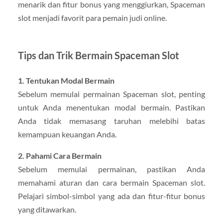
menarik dan fitur bonus yang menggiurkan, Spaceman
slot menjadi favorit para pemain judi online.
Tips dan Trik Bermain Spaceman Slot
1. Tentukan Modal Bermain
Sebelum memulai permainan Spaceman slot, penting
untuk Anda menentukan modal bermain. Pastikan
Anda tidak memasang taruhan melebihi batas
kemampuan keuangan Anda.
2. Pahami Cara Bermain
Sebelum memulai permainan, pastikan Anda
memahami aturan dan cara bermain Spaceman slot.
Pelajari simbol-simbol yang ada dan fitur-fitur bonus
yang ditawarkan.