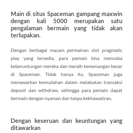
Main di situs Spaceman gampang maxwin
dengan kali 5000 merupakan satu
pengalaman bermain yang tidak akan
terlupakan.
Dengan berbagai macam permainan slot pragmatic
play yang tersedia, para pemain bisa mencoba
keberuntungan mereka dan meraih kemenangan besar
di Spaceman. Tidak hanya itu, Spaceman juga
menawarkan kemudahan dalam melakukan transaksi
deposit dan withdraw, sehingga para pemain dapat
bermain dengan nyaman dan tanpa kekhawatiran.
Dengan keseruan dan keuntungan yang
ditawarkan