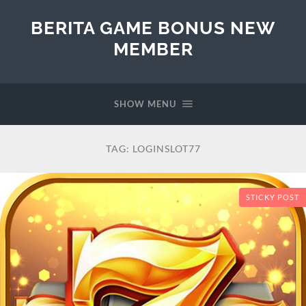
BERITA GAME BONUS NEW
MEMBER
SHOW MENU
TAG:
LOGINSLOT77
STICKY POST