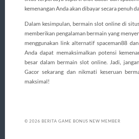
kemenangan Anda akan dibayar secara penuh da
Dalam kesimpulan, bermain slot online di situ
memberikan pengalaman bermain yang menye
menggunakan link alternatif spaceman88 dan 
Anda dapat memaksimalkan potensi kemena
besar dalam bermain slot online. Jadi, jang
Gacor sekarang dan nikmati keseruan berm
maksimal!
© 2026
BERITA GAME BONUS NEW MEMBER