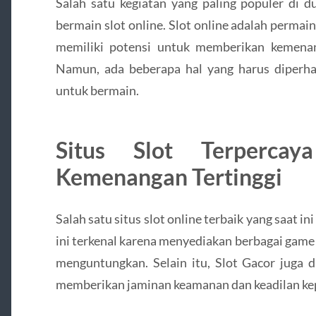
Salah satu kegiatan yang paling populer di du
bermain slot online. Slot online adalah perma
memiliki potensi untuk memberikan kemena
Namun, ada beberapa hal yang harus diperhat
untuk bermain.
Situs Slot Terpercay
Kemenangan Tertinggi
Salah satu situs slot online terbaik yang saat in
ini terkenal karena menyediakan berbagai game s
menguntungkan. Selain itu, Slot Gacor juga d
memberikan jaminan keamanan dan keadilan ke