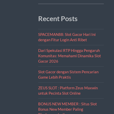
Recent Posts
SPACEMAN88: Slot Gacor Hari Ini
dengan Fitur Login Anti Ribet
Dari Spekulasi RTP Hingga Pengaruh
Komunitas: Memahami Dinamika Slot
Gacor 2026
Slot Gacor dengan Sistem Pencarian
Game Lebih Praktis
ZEUS SLOT : Platform Zeus Maxwin
untuk Pecinta Slot Online
BONUS NEW MEMBER : Situs Slot
Bonus New Member Paling