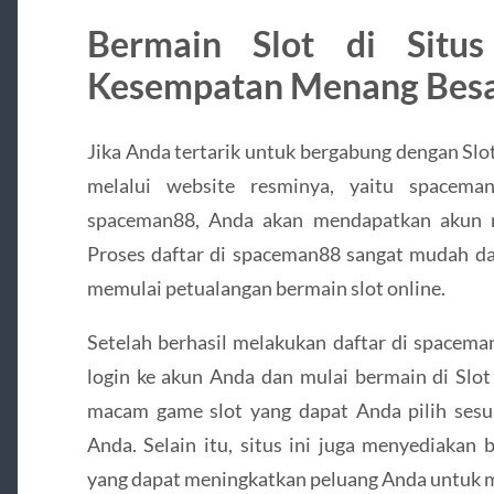
Bermain Slot di Situs
Kesempatan Menang Bes
Jika Anda tertarik untuk bergabung dengan Slo
melalui website resminya, yaitu spacema
spaceman88, Anda akan mendapatkan akun r
Proses daftar di spaceman88 sangat mudah da
memulai petualangan bermain slot online.
Setelah berhasil melakukan daftar di spacem
login ke akun Anda dan mulai bermain di Slot
macam game slot yang dapat Anda pilih sesu
Anda. Selain itu, situs ini juga menyediakan
yang dapat meningkatkan peluang Anda untuk 