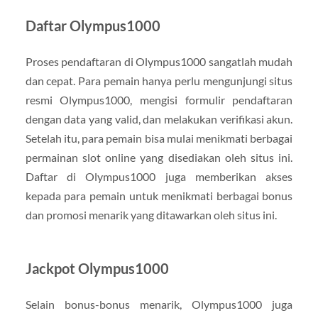
Daftar Olympus1000
Proses pendaftaran di Olympus1000 sangatlah mudah
dan cepat. Para pemain hanya perlu mengunjungi situs
resmi Olympus1000, mengisi formulir pendaftaran
dengan data yang valid, dan melakukan verifikasi akun.
Setelah itu, para pemain bisa mulai menikmati berbagai
permainan slot online yang disediakan oleh situs ini.
Daftar di Olympus1000 juga memberikan akses
kepada para pemain untuk menikmati berbagai bonus
dan promosi menarik yang ditawarkan oleh situs ini.
Jackpot Olympus1000
Selain bonus-bonus menarik, Olympus1000 juga