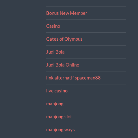
Bonus New Member
Casino
Gates of Olympus
Judi Bola
Judi Bola Online
link alternatif spaceman88
live casino
mahjong
mahjong slot
mahjong ways