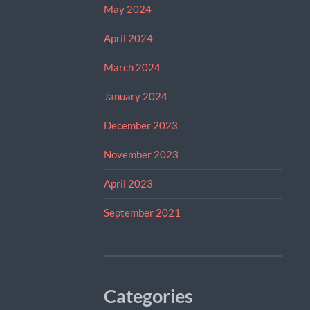
May 2024
April 2024
March 2024
January 2024
December 2023
November 2023
April 2023
September 2021
Categories