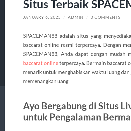
Situs Terbaik SPAC
JANUARY 6, 2025
/
ADMIN
/
0 COMMENTS
SPACEMAN88 adalah situs yang menyediakan l
baccarat online resmi terpercaya. Dengan me
SPACEMAN88, Anda dapat dengan mudah me
baccarat online
terpercaya. Bermain baccarat o
menarik untuk menghabiskan waktu luang dan
memenangkan uang.
Ayo Bergabung di Situs Li
untuk Pengalaman Bermai