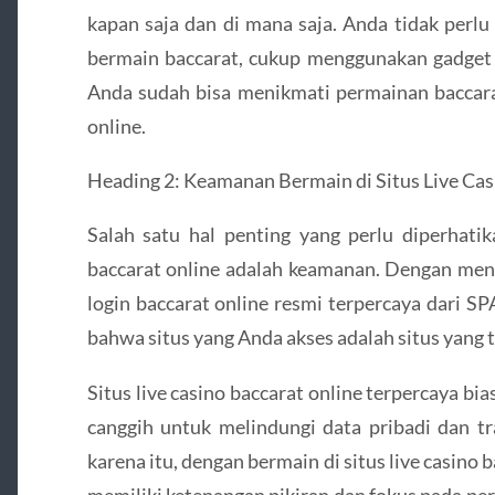
kapan saja dan di mana saja. Anda tidak perlu 
bermain baccarat, cukup menggunakan gadget A
Anda sudah bisa menikmati permainan baccarat 
online.
Heading 2: Keamanan Bermain di Situs Live Cas
Salah satu hal penting yang perlu diperhatik
baccarat online adalah keamanan. Dengan mengg
login baccarat online resmi terpercaya dari
bahwa situs yang Anda akses adalah situs yang 
Situs live casino baccarat online terpercaya b
canggih untuk melindungi data pribadi dan t
karena itu, dengan bermain di situs live casino 
memiliki ketenangan pikiran dan fokus pada pe