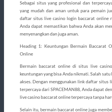
Sebagai situs yang profesional dan terper
yang mudah dan aman untuk para pemain jud
daftar situs live casino login baccarat onli
Anda dapat memastikan bahwa Anda akan me
menyenangkan dan juga aman.
Heading 1: Keuntungan Bermain Baccarat On
Online
Bermain baccarat online di situs live casin
keuntungan yang bisa Anda nikmati. Salah sat
akses. Dengan menggunakan link daftar situs li
terpercaya dari SPACEMAN88, Anda dapat den
live casino baccarat online terpercaya tanpa haru
Selain itu, bermain baccarat online juga mem