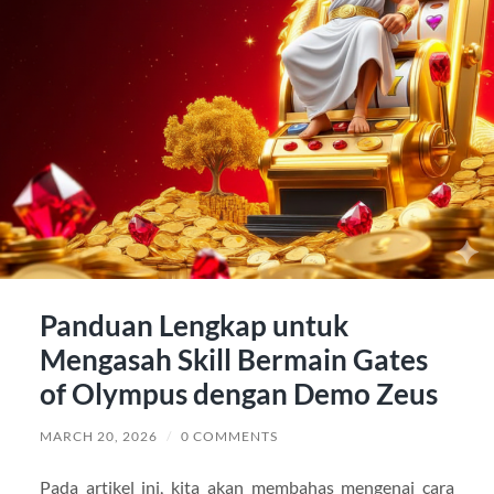
Panduan Lengkap untuk
Mengasah Skill Bermain Gates
of Olympus dengan Demo Zeus
MARCH 20, 2026
/
0 COMMENTS
Pada artikel ini, kita akan membahas mengenai cara