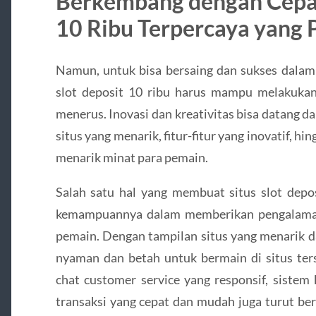
Berkembang dengan Cepat:
10 Ribu Terpercaya yang 
Namun, untuk bisa bersaing dan sukses dalam 
slot deposit 10 ribu harus mampu melakukan 
menerus. Inovasi dan kreativitas bisa datang da
situs yang menarik, fitur-fitur yang inovatif,
menarik minat para pemain.
Salah satu hal yang membuat situs slot depos
kemampuannya dalam memberikan pengalaman
pemain. Dengan tampilan situs yang menarik d
nyaman dan betah untuk bermain di situs terseb
chat customer service yang responsif, sistem
transaksi yang cepat dan mudah juga turut b