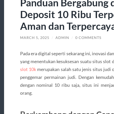
Panduan Bergabung di
Deposit 10 Ribu Ter
Aman dan Terpercay
MARCH 5, 2025
/
ADMIN
/
0 COMMENTS
Pada era digital seperti sekarang ini, inovasi d
yang menentukan kesuksesan suatu situs slot d
slot 10k
merupakan salah satu jenis situs judi 
penggemar permainan judi. Dengan kemudah
dengan nominal 10 ribu saja, situs ini menja
orang.