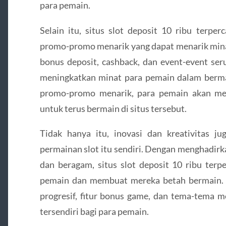
para pemain.
Selain itu, situs slot deposit 10 ribu terp
promo-promo menarik yang dapat menarik mina
bonus deposit, cashback, dan event-event ser
meningkatkan minat para pemain dalam bermai
promo-promo menarik, para pemain akan me
untuk terus bermain di situs tersebut.
Tidak hanya itu, inovasi dan kreativitas 
permainan slot itu sendiri. Dengan menghadirk
dan beragam, situs slot deposit 10 ribu terp
pemain dan membuat mereka betah bermain. Fi
progresif, fitur bonus game, dan tema-tema m
tersendiri bagi para pemain.