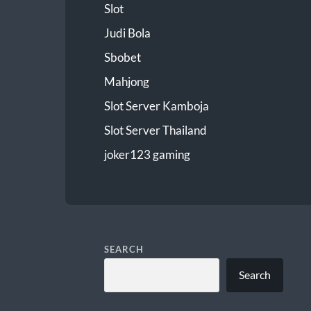
Slot
Judi Bola
Sbobet
Mahjong
Slot Server Kamboja
Slot Server Thailand
joker123 gaming
SEARCH
Search