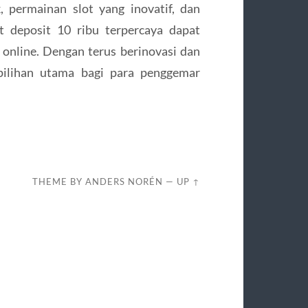
 permainan slot yang inovatif, dan
t deposit 10 ribu terpercaya dapat
online. Dengan terus berinovasi dan
 pilihan utama bagi para penggemar
THEME BY
ANDERS NORÉN
—
UP ↑