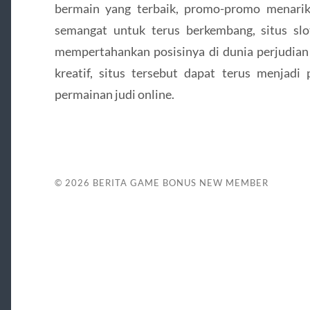
bermain yang terbaik, promo-promo menarik,
semangat untuk terus berkembang, situs slo
mempertahankan posisinya di dunia perjudian 
kreatif, situs tersebut dapat terus menjadi
permainan judi online.
© 2026
BERITA GAME BONUS NEW MEMBER