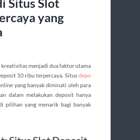
 Situs Slot
percaya yang
a
an kreativitas menjadi dua faktor utama
eposit 10 ribu terpercaya. Situs
depo
online yang banyak diminati oleh para
an dalam melakukan deposit hanya
di pilihan yang menarik bagi banyak