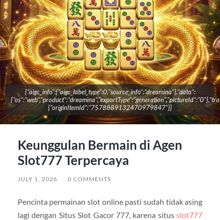
{"aigc_info":{"aigc_label_type":0,"source_info":"dreamina"},"data":
{"os":"web","product":"dreamina","exportType":"generation","pictureId":"0"},"tra
{"originItemId":"7578889132470979847"}}
Keunggulan Bermain di Agen
Slot777 Terpercaya
JULY 1, 2026
/
0 COMMENTS
Pencinta permainan slot online pasti sudah tidak asing
lagi dengan Situs Slot Gacor 777, karena situs
slot777