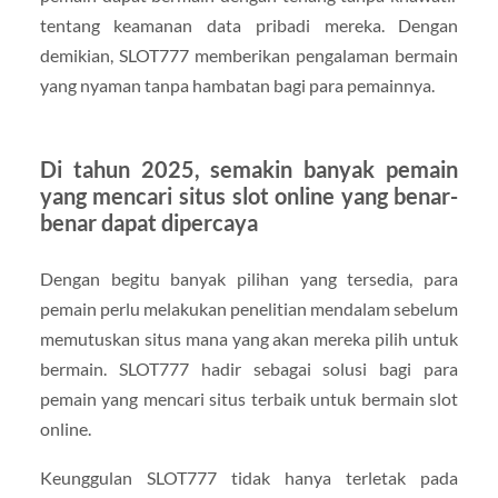
tentang keamanan data pribadi mereka. Dengan
demikian, SLOT777 memberikan pengalaman bermain
yang nyaman tanpa hambatan bagi para pemainnya.
Di tahun 2025, semakin banyak pemain
yang mencari situs slot online yang benar-
benar dapat dipercaya
Dengan begitu banyak pilihan yang tersedia, para
pemain perlu melakukan penelitian mendalam sebelum
memutuskan situs mana yang akan mereka pilih untuk
bermain. SLOT777 hadir sebagai solusi bagi para
pemain yang mencari situs terbaik untuk bermain slot
online.
Keunggulan SLOT777 tidak hanya terletak pada