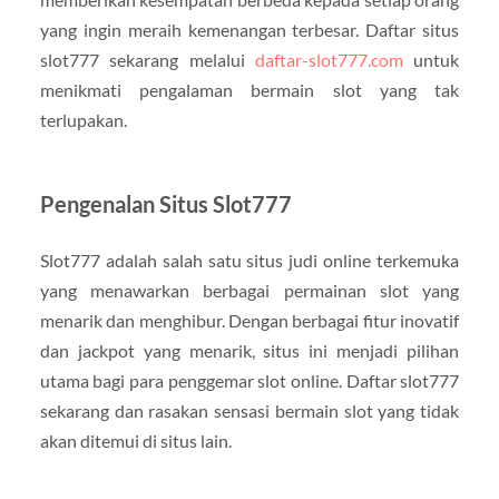
yang ingin meraih kemenangan terbesar. Daftar situs
slot777 sekarang melalui
daftar-slot777.com
untuk
menikmati pengalaman bermain slot yang tak
terlupakan.
Pengenalan Situs Slot777
Slot777 adalah salah satu situs judi online terkemuka
yang menawarkan berbagai permainan slot yang
menarik dan menghibur. Dengan berbagai fitur inovatif
dan jackpot yang menarik, situs ini menjadi pilihan
utama bagi para penggemar slot online. Daftar slot777
sekarang dan rasakan sensasi bermain slot yang tidak
akan ditemui di situs lain.