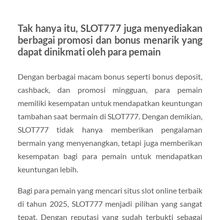
Tak hanya itu, SLOT777 juga menyediakan
berbagai promosi dan bonus menarik yang
dapat dinikmati oleh para pemain
Dengan berbagai macam bonus seperti bonus deposit,
cashback, dan promosi mingguan, para pemain
memiliki kesempatan untuk mendapatkan keuntungan
tambahan saat bermain di SLOT777. Dengan demikian,
SLOT777 tidak hanya memberikan pengalaman
bermain yang menyenangkan, tetapi juga memberikan
kesempatan bagi para pemain untuk mendapatkan
keuntungan lebih.
Bagi para pemain yang mencari situs slot online terbaik
di tahun 2025, SLOT777 menjadi pilihan yang sangat
tepat. Dengan reputasi yang sudah terbukti sebagai