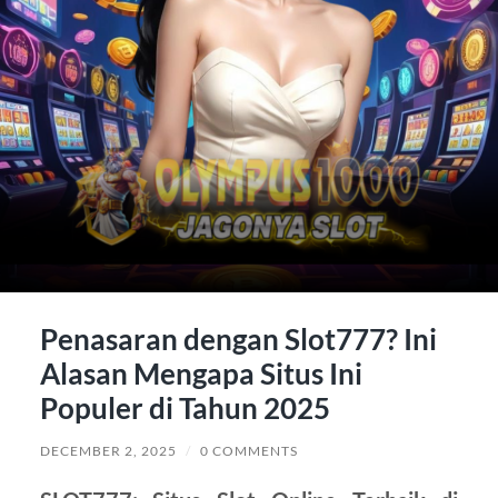
Penasaran dengan Slot777? Ini
Alasan Mengapa Situs Ini
Populer di Tahun 2025
DECEMBER 2, 2025
/
0 COMMENTS