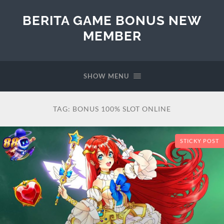
BERITA GAME BONUS NEW
MEMBER
SHOW MENU
TAG:
BONUS 100% SLOT ONLINE
STICKY POST