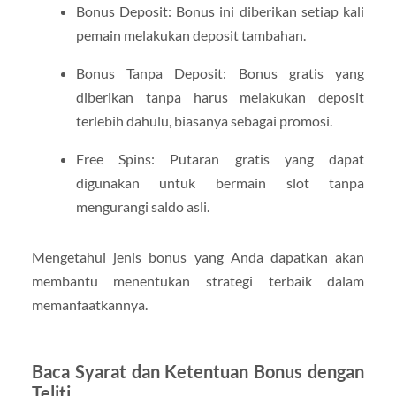
Bonus Deposit: Bonus ini diberikan setiap kali
pemain melakukan deposit tambahan.
Bonus Tanpa Deposit: Bonus gratis yang
diberikan tanpa harus melakukan deposit
terlebih dahulu, biasanya sebagai promosi.
Free Spins: Putaran gratis yang dapat
digunakan untuk bermain slot tanpa
mengurangi saldo asli.
Mengetahui jenis bonus yang Anda dapatkan akan
membantu menentukan strategi terbaik dalam
memanfaatkannya.
Baca Syarat dan Ketentuan Bonus dengan
Teliti